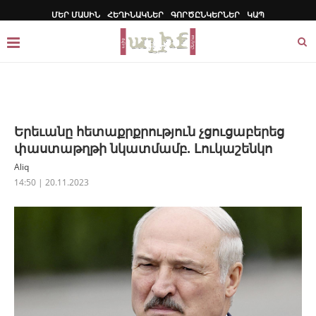
ՄԵՐ ՄԱՍԻՆ
ՀԵՂԻՆԱԿՆԵՐ
ԳՈՐԾԸՆԿԵՐՆԵՐ
ԿԱՊ
Երեւանը հետաքրքրություն չցուցաբերեց
փաստաթղթի նկատմամբ. Լուկաշենկո
Aliq
14:50 | 20.11.2023