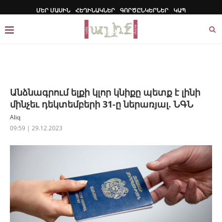
ՄԵՐ ՄԱՍԻՆ
ՀԵՂԻՆԱԿՆԵՐ
ԳՈՐԾԸՆԿԵՐՆԵՐ
ԿԱՊ
Անձնագրում ելքի կլոր կնիքը պետք է լինի
մինչեւ դեկտեմբերի 31-ը ներառյալ. ՆԳՆ
Aliq
09:59 | 29.12.2023