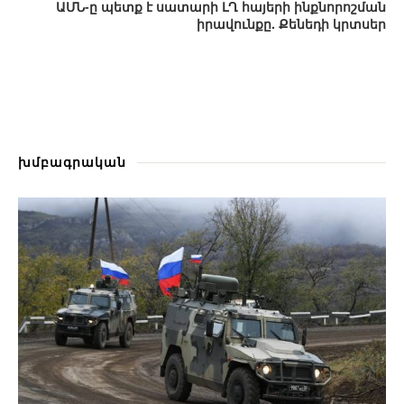
ԱՄՆ-ը պետք է սատարի ԼՂ հայերի ինքնորոշման
իրավունքը. Քենեդի կրտսեր
խմբագրական