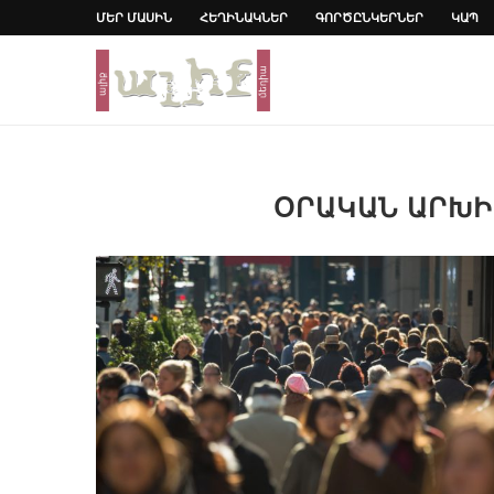
ՄԵՐ ՄԱՍԻՆ
ՀԵՂԻՆԱԿՆԵՐ
ԳՈՐԾԸՆԿԵՐՆԵՐ
ԿԱՊ
ՕՐԱԿԱՆ ԱՐԽ