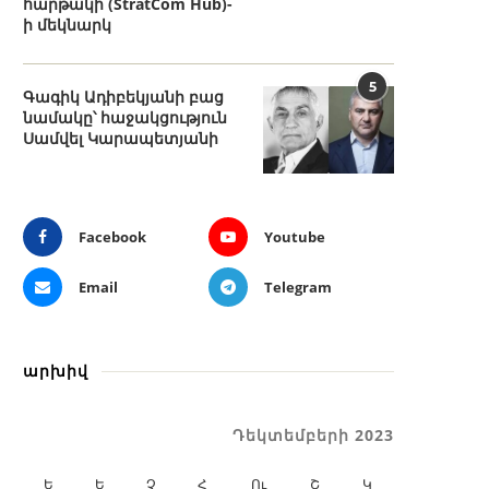
հարթակի (StratCom Hub)-
ի մեկնարկ
5
Գագիկ Ադիբեկյանի բաց
նամակը՝ հաջակցություն
Սամվել Կարապետյանի
Facebook
Youtube
Email
Telegram
արխիվ
Դեկտեմբերի 2023
Ե
Ե
Չ
Հ
Ու
Շ
Կ