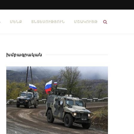
Ն
ՄԵՆՔ
ՏՆՏԵՍՈՒԹՅՈՒՆ
ՄՇԱԿՈՒՅԹ
խմբագրական