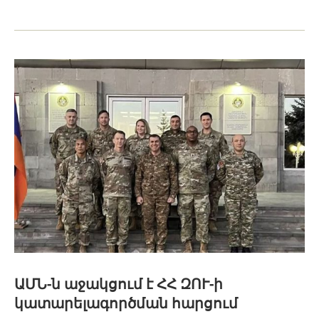
ԱՄՆ-ն աջակցում է ՀՀ ԶՈՒ-ի
կատարելագործման հարցում