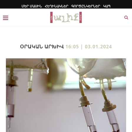
ՄԵՐ ՄԱՍԻՆ
ՀԵՂԻՆԱԿՆԵՐ
ԳՈՐԾԸՆԿԵՐՆԵՐ
ԿԱՊ
ՕՐԱԿԱՆ ԱՐԽԻՎ
16:05 | 03.01.2024