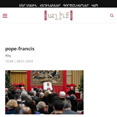
ՄԵՐ ՄԱՍԻՆ
ՀԵՂԻՆԱԿՆԵՐ
ԳՈՐԾԸՆԿԵՐՆԵՐ
ԿԱՊ
pope-francis
Aliq
18:08 | 08.01.2024