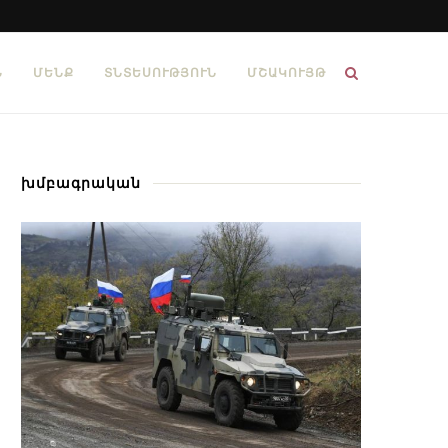
Ն
ՄԵՆՔ
ՏՆՏԵՍՈՒԹՅՈՒՆ
ՄՇԱԿՈՒՅԹ
խմբագրական