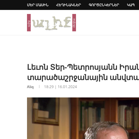
ՄԵՐ ՄԱՍԻՆ
ՀԵՂԻՆԱԿՆԵՐ
ԳՈՐԾԸՆԿԵՐՆԵՐ
ԿԱՊ
Լեւոն Տեր-Պետրոսյանն Իրա
տարածաշրջանային անվտանգ
Aliq
18:29 | 16.01.2024