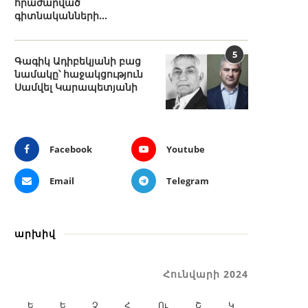
հրաժարված
գիտնականների...
5
Գագիկ Ադիբեկյանի բաց
նամակը՝ հաջակցություն
Սամվել Կարապետյանի
Facebook
Youtube
Email
Telegram
արխիվ
Հունվարի 2024
Ե
Ե
Չ
Հ
Ու
Շ
Կ