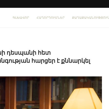
ԳԼԽԱՎՈՐ
ՀԱՂՈՐԴՈՒՄՆԵՐ
ՔԱՂԱՔԱԿԱՆՈՒԹՅՈՒ
նի դեսպանի հետ
ության հարցեր է քննարկել