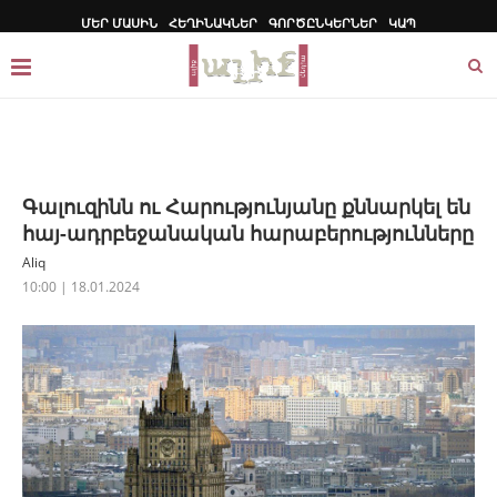
ՄԵՐ ՄԱՍԻՆ
ՀԵՂԻՆԱԿՆԵՐ
ԳՈՐԾԸՆԿԵՐՆԵՐ
ԿԱՊ
Գալուզինն ու Հարությունյանը քննարկել են
հայ-ադրբեջանական հարաբերությունները
Aliq
10:00 | 18.01.2024