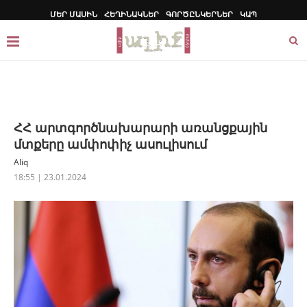
ՄԵՐ ՄԱՍԻՆ
ՀԵՂԻՆԱԿՆԵՐ
ԳՈՐԾԸՆԿԵՐՆԵՐ
ԿԱՊ
ՀՀ արտգործնախարարի առանցքային
մտքերը ամփոփիչ ասուլիսում
Aliq
18:55 | 23.01.2024