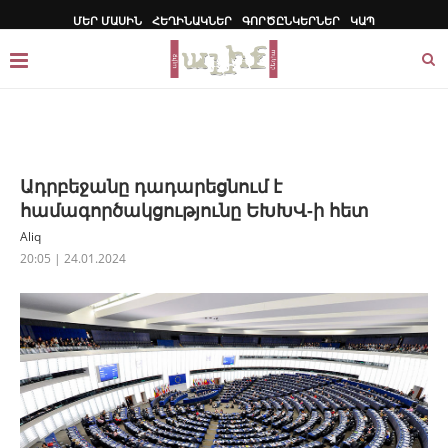
ՄԵՐ ՄԱՍԻՆ
ՀԵՂԻՆԱԿՆԵՐ
ԳՈՐԾԸՆԿԵՐՆԵՐ
ԿԱՊ
Ադրբեջանը դադարեցնում է
համագործակցությունը ԵԽԽՎ-ի հետ
Aliq
20:05 | 24.01.2024