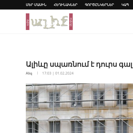
ՄԵՐ ՄԱՍԻՆ
ՀԵՂԻՆԱԿՆԵՐ
ԳՈՐԾԸՆԿԵՐՆԵՐ
ԿԱՊ
Ալիևը սպառնում է դուրս 
Aliq
17:03 | 01.02.2024