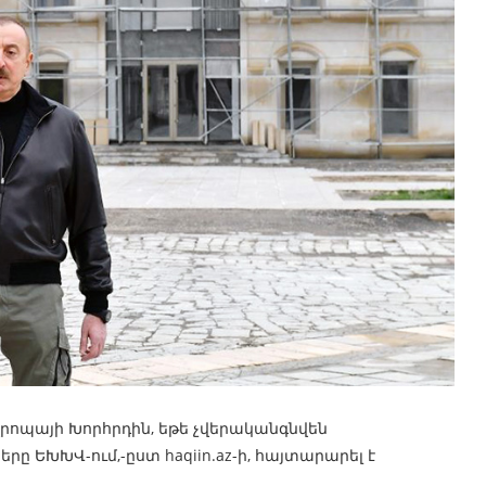
վրոպայի Խորհրդին, եթե չվերականգնվեն
 ԵԽԽՎ-ում,-ըստ haqiin.az-ի, հայտարարել է