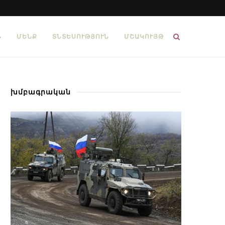
Ն
ՄԵՆՔ
ՏՆՏԵՍՈՒԹՅՈՒՆ
ՄՇԱԿՈՒՅԹ
խմբագրական