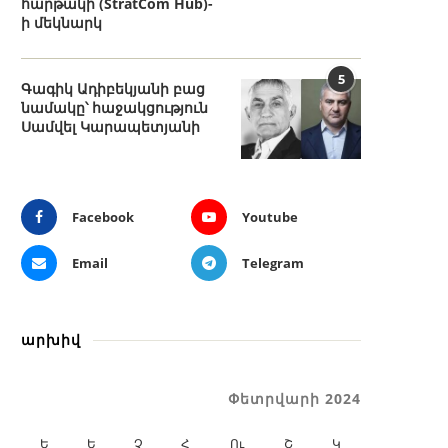
հարթակի (StratCom Hub)-
ի մեկնարկ
5
Գագիկ Ադիբեկյանի բաց
նամակը՝ հաջակցություն
Սամվել Կարապետյանի
Facebook
Youtube
Email
Telegram
արխիվ
Փետրվարի 2024
Ե
Ե
Չ
Հ
Ու
Շ
Կ