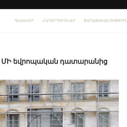
ԳԼԽԱՎՈՐ
ՀԱՂՈՐԴՈՒՄՆԵՐ
ՔԱՂԱՔԱԿԱՆՈՒԹՅՈՒ
գալ ՄԻ եվրոպական դատարանից