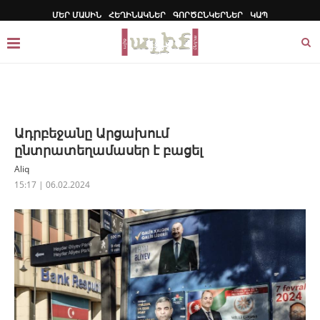
ՄԵՐ ՄԱՍԻՆ
ՀԵՂԻՆԱԿՆԵՐ
ԳՈՐԾԸՆԿԵՐՆԵՐ
ԿԱՊ
Ադրբեջանը Արցախում
ընտրատեղամասեր է բացել
Aliq
15:17 | 06.02.2024