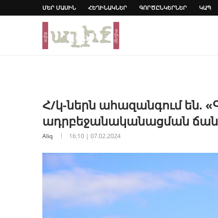
ՄԵՐ ՄԱՍԻՆ
ՀԵՂԻՆԱԿՆԵՐ
ԳՈՐԾԸՆԿԵՐՆԵՐ
ԿԱՊ
Հ/կ-ներն ահազանգում են. «Գ
ադրբեջանականացման ճա
Aliq
16:10 | 07.02.2024