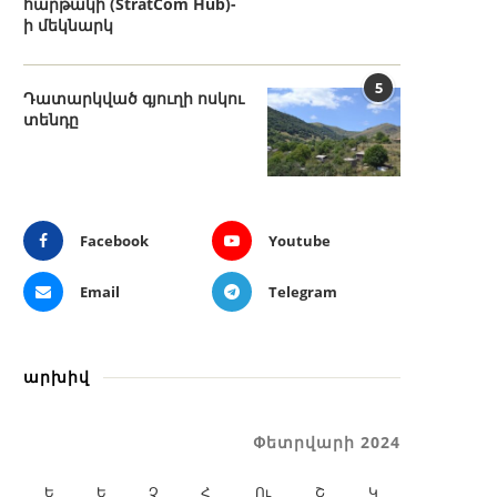
հարթակի (StratCom Hub)-
ի մեկնարկ
5
Դատարկված գյուղի ոսկու
տենդը
Facebook
Youtube
Email
Telegram
արխիվ
Փետրվարի 2024
Ե
Ե
Չ
Հ
Ու
Շ
Կ