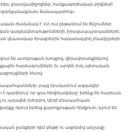
չներ, լրատվամիջոցներ, հանքագործական բիզնեսի
«ադրբեջանացման» ճանապարհով»:
ական ժամանակ է՝ ՀՀ-ում ընթանում են ճնշումներ
ն կազմակերպությունների, իրավապաշտպանների,
յան վնասակար ծրագրերին հակառակվող բնակիչների
վում են ատելության խոսքով, վիրավորանքներով,
քային հարձակումների, եւ արդեն իսկ պետական
զրույցների ձեւով:
ր բնապահպանների, բայց իրականում ազդակիր
 է դարձնում, որ դրա հեղինակները՝ իրենք են հարեւան
ղ ու աղավնի խեղդող, կեղծ բնապահպան
նքը դնում իրենց քարոզչության հիմքում»,-նշում են
ական ջանքերի դեմ փնթի ու ագրեսիվ արշավը