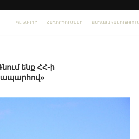
ԳԼԽԱՎՈՐ
ՀԱՂՈՐԴՈՒՄՆԵՐ
ՔԱՂԱՔԱԿԱՆՈՒԹՅՈՒ
նում ենք ՀՀ-ի
նապարհով»