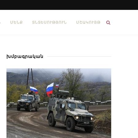
Ն
ՄԵՆՔ
ՏՆՏԵՍՈՒԹՅՈՒՆ
ՄՇԱԿՈՒՅԹ
խմբագրական