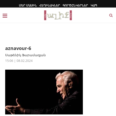
ՄԵՐ ՄԱՍԻՆ
ՀԵՂԻՆԱԿՆԵՐ
ԳՈՐԾԸՆԿԵՐՆԵՐ
ԿԱՊ
aznavour-6
Սաթենիկ Ֆարամազյան
15:06 | 08.02.2024