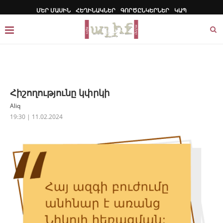
ՄԵՐ ՄԱՍԻՆ
ՀԵՂԻՆԱԿՆԵՐ
ԳՈՐԾԸՆԿԵՐՆԵՐ
ԿԱՊ
Հիշողությունը կփրկի
Aliq
19:30 | 11.02.2024