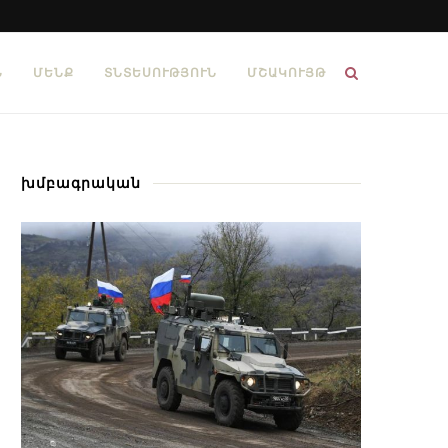
Ն
ՄԵՆՔ
ՏՆՏԵՍՈՒԹՅՈՒՆ
ՄՇԱԿՈՒՅԹ
խմբագրական