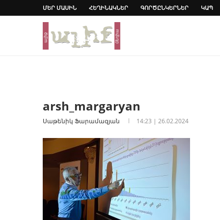
ՄԵՐ ՄԱՍԻՆ
ՀԵՂԻՆԱԿՆԵՐ
ԳՈՐԾԸՆԿԵՐՆԵՐ
ԿԱՊ
arsh_margaryan
Սաթենիկ Ֆարամազյան
14:23 | 26.02.2024