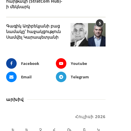
հարթակի (StratCom Hub)-
ի մեկնարկ
5
Գագիկ Ադիբեկյանի բաց
նամակը՝ հաջակցություն
Սամվել Կարապետյանի
Facebook
Youtube
Email
Telegram
արխիվ
Հուլիսի 2026
Ե
Ե
Չ
Հ
Ու
Շ
Կ