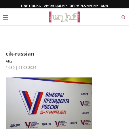
ՄԵՐ ՄԱՍԻՆ
ՀԵՂԻՆԱԿՆԵՐ
ԳՈՐԾԸՆԿԵՐՆԵՐ
ԿԱՊ
cik-russian
Aliq
14:39 | 21.03.2024