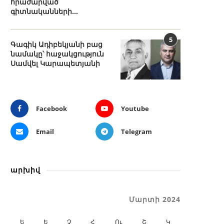
հրաժարված
գիտնականների...
5
Գագիկ Ադիբեկյանի բաց
նամակը՝ հաջակցություն
Սամվել Կարապետյանի
Facebook
Youtube
Email
Telegram
արխիվ
Մարտի 2024
Ե
Ե
Չ
Հ
Ու
Շ
Կ