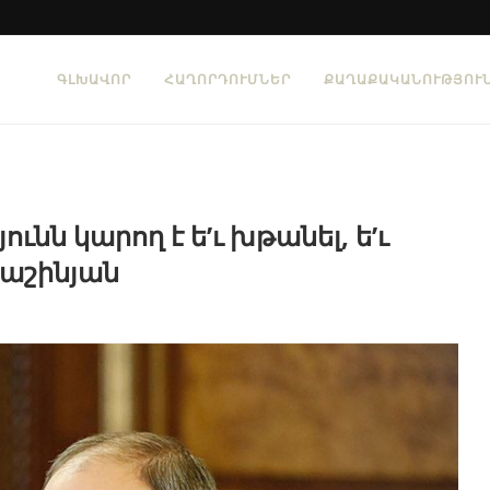
ԳԼԽԱՎՈՐ
ՀԱՂՈՐԴՈՒՄՆԵՐ
ՔԱՂԱՔԱԿԱՆՈՒԹՅՈՒ
նն կարող է ե’ւ խթանել, ե’ւ
Փաշինյան