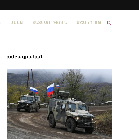
Ն
ՄԵՆՔ
ՏՆՏԵՍՈՒԹՅՈՒՆ
ՄՇԱԿՈՒՅԹ
խմբագրական