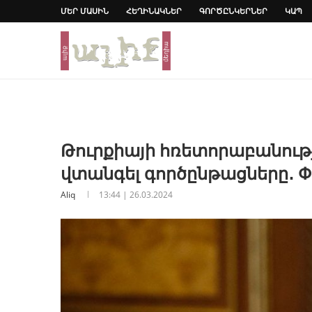
ՄԵՐ ՄԱՍԻՆ
ՀԵՂԻՆԱԿՆԵՐ
ԳՈՐԾԸՆԿԵՐՆԵՐ
ԿԱՊ
Թուրքիայի հռետորաբանությու
վտանգել գործընթացները․ 
Aliq
13:44 | 26.03.2024