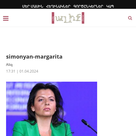
ՄԵՐ ՄԱՍԻՆ
ՀԵՂԻՆԱԿՆԵՐ
ԳՈՐԾԸՆԿԵՐՆԵՐ
ԿԱՊ
simonyan-margarita
Aliq
17:31 | 01.04.2024