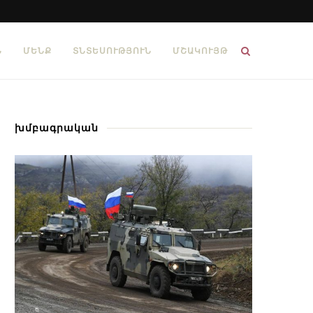
Ն
ՄԵՆՔ
ՏՆՏԵՍՈՒԹՅՈՒՆ
ՄՇԱԿՈՒՅԹ
խմբագրական