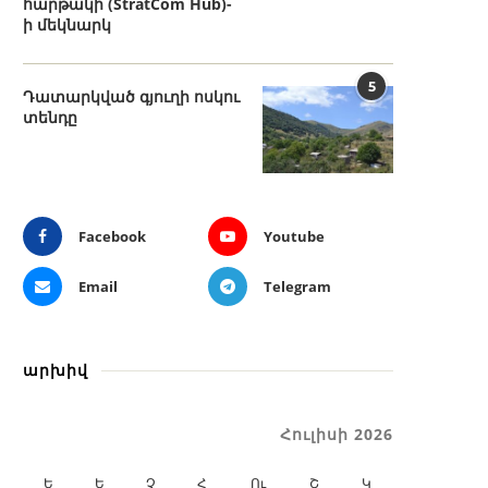
հարթակի (StratCom Hub)-
ի մեկնարկ
5
Դատարկված գյուղի ոսկու
տենդը
Facebook
Youtube
Email
Telegram
արխիվ
Հուլիսի 2026
Ե
Ե
Չ
Հ
Ու
Շ
Կ