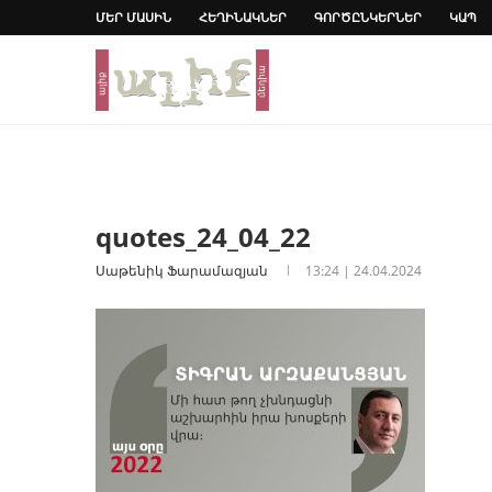
ՄԵՐ ՄԱՍԻՆ
ՀԵՂԻՆԱԿՆԵՐ
ԳՈՐԾԸՆԿԵՐՆԵՐ
ԿԱՊ
quotes_24_04_22
Սաթենիկ Ֆարամազյան
13:24 | 24.04.2024