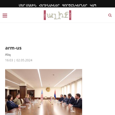
ՄԵՐ ՄԱՍԻՆ
ՀԵՂԻՆԱԿՆԵՐ
ԳՈՐԾԸՆԿԵՐՆԵՐ
ԿԱՊ
arm-us
Aliq
16:03 | 02.05.2024