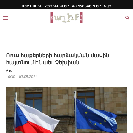
ՄԵՐ ՄԱՍԻՆ
ՀԵՂԻՆԱԿՆԵՐ
ԳՈՐԾԸՆԿԵՐՆԵՐ
ԿԱՊ
Ռուս հաքերների հարձակման մասին
հայտնում է նաեւ Չեխիան
Aliq
16:30 | 03.05.2024