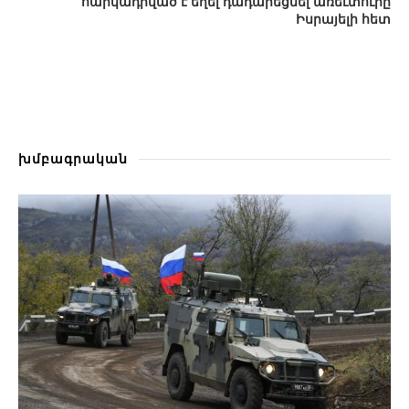
հարկադրված է եղել դադարեցնել առեւտուրը
Իսրայելի հետ
խմբագրական