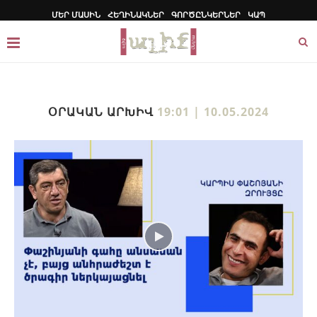
ՄԵՐ ՄԱՍԻՆ
ՀԵՂԻՆԱԿՆԵՐ
ԳՈՐԾԸՆԿԵՐՆԵՐ
ԿԱՊ
ՕՐԱԿԱՆ ԱՐԽԻՎ
19:01 | 10.05.2024