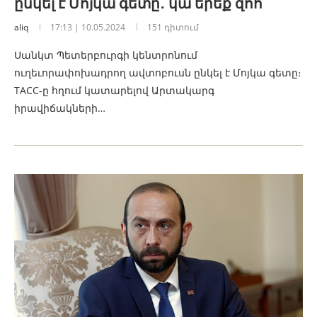
ընկել է Մոյկա գետը․ կա երեք զոհ
aliq
17:13 | 10.05.2024
151 դիտում
Սանկտ Պետերբուրգի կենտրոնում
ուղեւորափոխադրող ավտոբուսն ընկել է Մոյկա գետը։
TACC-ը հղում կատարելով Արտակարգ
իրավիճակների…