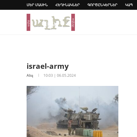
ՄԵՐ ՄԱՍԻՆ
ՀԵՂԻՆԱԿՆԵՐ
ԳՈՐԾԸՆԿԵՐՆԵՐ
ԿԱՊ
israel-army
Aliq
10:03 | 06.05.2024