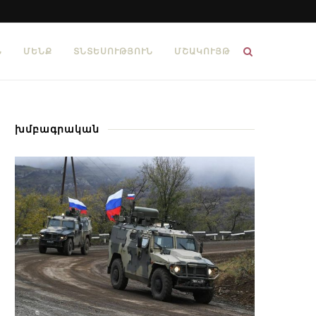
Ն
ՄԵՆՔ
ՏՆՏԵՍՈՒԹՅՈՒՆ
ՄՇԱԿՈՒՅԹ
խմբագրական