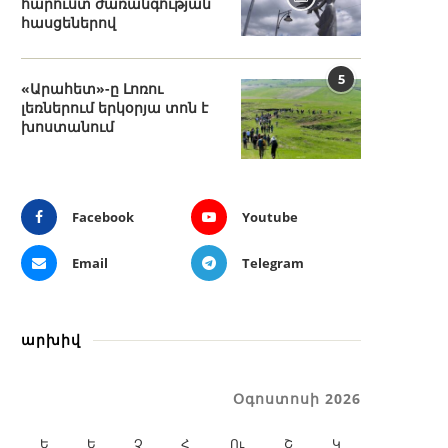
հարուստ ժառանգության
հասցեներով
5
«Արահետ»-ը Լոռու
լեռներում երկօրյա տոն է
խոստանում
Facebook
Youtube
Email
Telegram
արխիվ
Օգոստոսի 2026
Ե
Ե
Չ
Հ
Ու
Շ
Կ