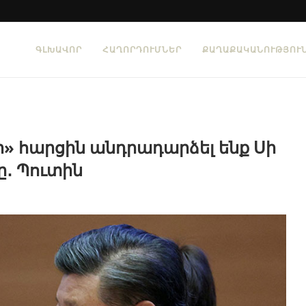
ԳԼԽԱՎՈՐ
ՀԱՂՈՐԴՈՒՄՆԵՐ
ՔԱՂԱՔԱԿԱՆՈՒԹՅՈՒ
 հարցին անդրադարձել ենք Սի
․ Պուտին