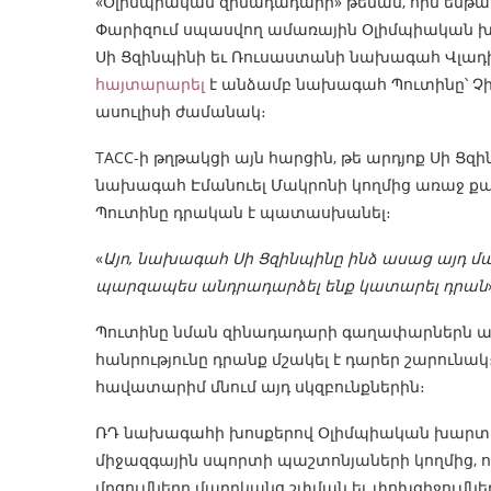
«Օլիմպիական զինադադարի» թեման, որն ենթա
Փարիզում սպասվող ամառային Օլիմպիական խ
Սի Ցզինպինի եւ Ռուսաստանի նախագահ Վլադի
հայտարարել
է անձամբ նախագահ Պուտինը՝ Չ
ասուլիսի ժամանակ։
TACC-ի թղթակցի այն հարցին, թե արդյոք Սի Ց
նախագահ Էմանուել Մակրոնի կողմից առաջ 
Պուտինը դրական է պատասխանել։
«
Այո, նախագահ Սի Ցզինպինը ինձ ասաց այդ մաս
պարզապես անդրադարձել ենք կատարել դրան
Պուտինը նման զինադադարի գաղափարներն անվա
հանրությունը դրանք մշակել է դարեր շարունակ
հավատարիմ մնում այդ սկզբունքներին։
ՌԴ նախագահի խոսքերով Օլիմպիական խարտիա
միջազգային սպորտի պաշտոնյաների կողմից, ո
մրցումները մարդկանց շփման եւ փոխզիջումնե