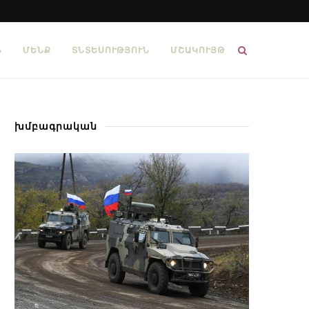
Ն
ՄԵՆՔ
ՏՆՏԵՍՈՒԹՅՈՒՆ
ՄՇԱԿՈՒՅԹ
խմբագրական