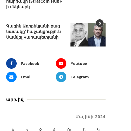
հարթակի (StratCom Hub)-
ի մեկնարկ
5
Գագիկ Ադիբեկյանի բաց
նամակը՝ հաջակցություն
Սամվել Կարապետյանի
Facebook
Youtube
Email
Telegram
արխիվ
Մայիսի 2024
Ե
Ե
Չ
Հ
Ու
Շ
Կ