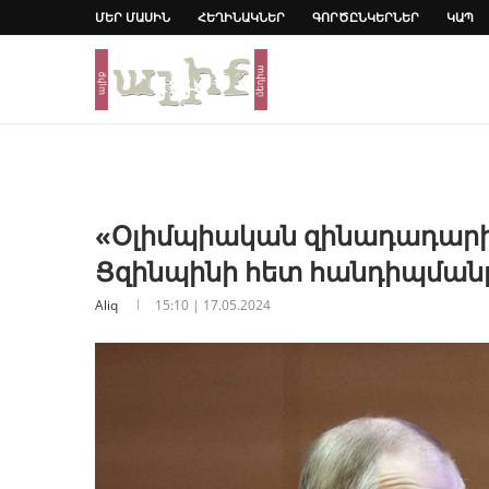
ՄԵՐ ՄԱՍԻՆ
ՀԵՂԻՆԱԿՆԵՐ
ԳՈՐԾԸՆԿԵՐՆԵՐ
ԿԱՊ
«Օլիմպիական զինադադարի»
Ցզինպինի հետ հանդիպմանը
Aliq
15:10 | 17.05.2024