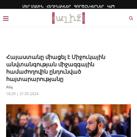
ՄԵՐ ՄԱՍԻՆ
ՀԵՂԻՆԱԿՆԵՐ
ԳՈՐԾԸՆԿԵՐՆԵՐ
ԿԱՊ
Հայաստանը միացել է Միջուկային
անվտանգության միջազգային
համաժողովին ընդունված
հայտարարությանը
Aliq
18:29 | 21.05.2024