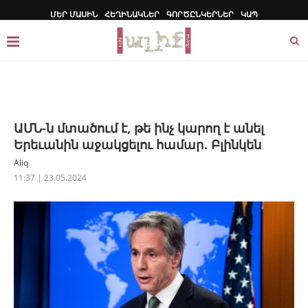
ՄԵՐ ՄԱՍԻՆ
ՀԵՂԻՆԱԿՆԵՐ
ԳՈՐԾԸՆԿԵՐՆԵՐ
ԿԱՊ
ԱՄՆ-ն մտածում է, թե ինչ կարող է անել
Երեւանին աջակցելու համար․ Բլինկեն
Aliq
11:37 | 23.05.2024