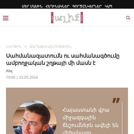
ՄԵՐ ՄԱՍԻՆ
ՀԵՂԻՆԱԿՆԵՐ
ԳՈՐԾԸՆԿԵՐՆԵՐ
ԿԱՊ
ՆԵՐՔԻՆ
ՔԱՂԱՔԱԿԱՆՈՒԹՅՈՒՆ
Սահմանազատումն ու սահմանագծումը
ամբողջական շղթայի մի մասն է
Aliq
19:00 | 23.05.2024