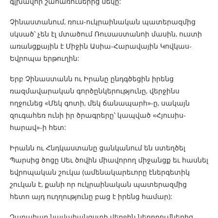
գլխավոր շահառուներից մեկը:
Չինաստանում, ռուս-ուկրաինական պատերազմից
սկսած՝ չեն էլ մտածում Ռուսաստանոի մասին, ուստի
առանցքային է Միջին Ասիա-Հարավային Կովկաս-
Եվրոպա երթուղին:
Երբ Չինաստանն ու Իրանը ընդգծեցին իրենց
ռազմավարական գործընկերությունը, վերջինս
ողջունեց «Մեկ գոտի, մեկ ճանապարհ»-ը, սակայն
զուգահեռ ունի իր ծրագրերը՝ կապված «Հյուսիս-
հարավ»-ի հետ:
Իրանն ու Հնդկաստանը ցանկանում են ստեղծել
Պարսից ծոցը Սեւ ծովին միավորող միջանցք եւ հասնել
եվրոպական շուկա (ամենակարեւորը էներգետիկ
շուկան է, քանի որ ուկրաինական պատերազմից
հետո այդ ուղղությունը բաց է իրենց համար):
Չաբահար նավահանգստի վերջին ներդրումներից