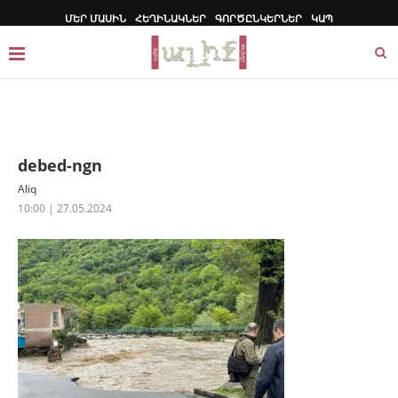
ՄԵՐ ՄԱՍԻՆ
ՀԵՂԻՆԱԿՆԵՐ
ԳՈՐԾԸՆԿԵՐՆԵՐ
ԿԱՊ
debed-ngn
Aliq
10:00 | 27.05.2024