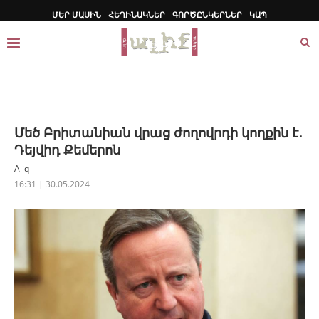
ՄԵՐ ՄԱՍԻՆ
ՀԵՂԻՆԱԿՆԵՐ
ԳՈՐԾԸՆԿԵՐՆԵՐ
ԿԱՊ
Մեծ Բրիտանիան վրաց ժողովրդի կողքին է․
Դեյվիդ Քեմերոն
Aliq
16:31 | 30.05.2024