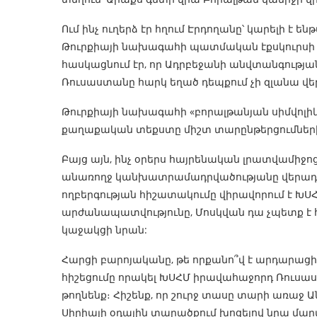
Ում ինչ ուղերձ էր հղում Էրդողանը՝ կարելի է են
Թուրքիայի նախագահի պատմական էքսկուրսի հ
հասկացնում էր, որ Ադրբեջանի անվտանգության
Ռուսաստանը հարկ եղած դեպքում չի զլանա վ
Թուրքիայի նախագահի «բորալթանյան սիմվոլիկ
քաղաքական տեքստը միշտ տարընթերցումների 
Բայց այն, ինչ օրերս հայրենական լրատվամիջոց
անառողջ կանխատրամադրվածությանը վերադարձն
ողբերգության հիշատակումը վիրավորում է Խ
արժանապատվությունը, Մոսկվան դա չպետք է հան
կաջակցի նրան:
Հարցի բարոյականը, թե որքանո՞վ է արդարա
հիշեցումը որակել ԽՍՀՄ իրավահաջորդ Ռուս
թողնենք։ Հիշենք, որ շուրջ տասը տարի առա
Սիրիայի օդային տարածքում խոցելով նրա մ