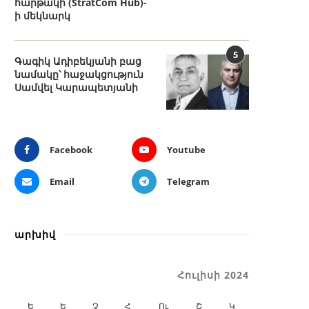
հարթակի (StratCom Hub)-
ի մեկնարկ
5
Գագիկ Ադիբեկյանի բաց
նամակը՝ հաջակցություն
Սամվել Կարապետյանի
Facebook
Youtube
Email
Telegram
արխիվ
Հուլիսի 2024
Ե
Ե
Չ
Հ
Ու
Շ
Կ