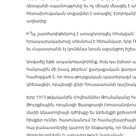
դեսպանի սպանությունը եւ ոչ միայն մնացել է 
հետախուզական տվյալներ է ստացել՝ Էրդողա
աղետից:
Ի՞նչ շարժառիթներով է առաջնորդվել Մոսկվան՝ 
հրապարակախոսը տեսնում է հեռանկար, երբ 
եւ Հայաստանն էլ կունենա նրան աջակցող իշխա
Ասվածը եթե ապակոդավորենք, իսկ դա խիստ ա
հանրային մի խավ, թերեւս՝ քաղաքական գաղափա
համոզված է, որ ռուս-թուրքական պատերազմ պ
կհեռացնի, որպեսզի լինի Ռուսաստանի դաշնակ
Երբ 1913 թվականին Հովհաննես Թումանյանը համ
Թուրքիային, որպեսզի Ցարգրադի (Կոստանդնո
մարի Անատոլիայի դժոխքը եւ Արեւելքի քրիստո
հիմքեր ուներ. հասունանում էր համաշխարհայի
հայ բանաստեղծը կարող էր ենթադրել, որ Օսմ
ժողովուրդներն էլ ազատություն կստանան: