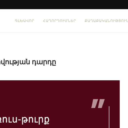
ԳԼԽԱՎՈՐ
ՀԱՂՈՐԴՈՒՄՆԵՐ
ՔԱՂԱՔԱԿԱՆՈՒԹՅՈՒ
ության դարդը