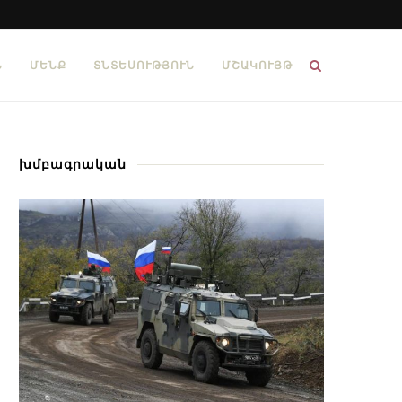
Ն
ՄԵՆՔ
ՏՆՏԵՍՈՒԹՅՈՒՆ
ՄՇԱԿՈՒՅԹ
խմբագրական