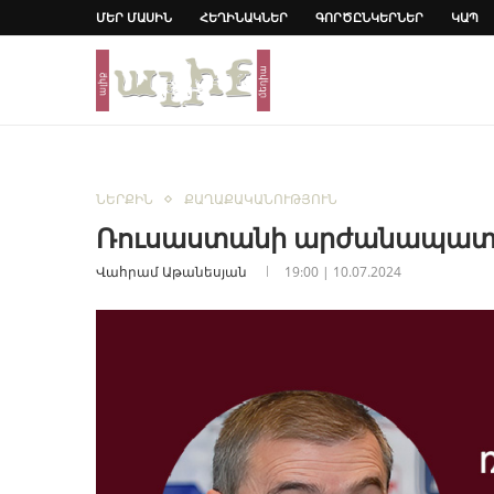
ՄԵՐ ՄԱՍԻՆ
ՀԵՂԻՆԱԿՆԵՐ
ԳՈՐԾԸՆԿԵՐՆԵՐ
ԿԱՊ
ՆԵՐՔԻՆ
ՔԱՂԱՔԱԿԱՆՈՒԹՅՈՒՆ
Ռուսաստանի արժանապատվ
Վահրամ Աթանեսյան
19:00 | 10.07.2024