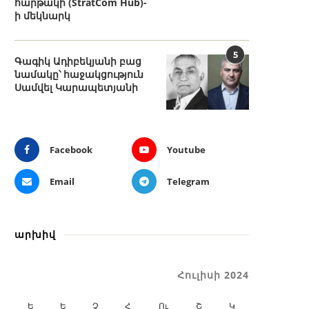
հարթակի (StratCom Hub)-
ի մեկնարկ
5
Գագիկ Ադիբեկյանի բաց
նամակը՝ հաջակցություն
Սամվել Կարապետյանի
Facebook
Youtube
Email
Telegram
արխիվ
Հուլիսի 2024
Ե
Ե
Չ
Հ
Ու
Շ
Կ