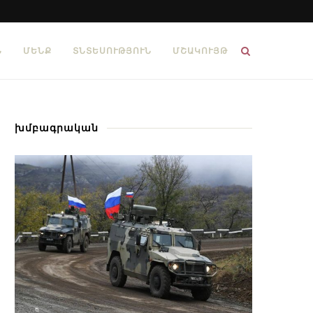
Ն
ՄԵՆՔ
ՏՆՏԵՍՈՒԹՅՈՒՆ
ՄՇԱԿՈՒՅԹ
խմբագրական