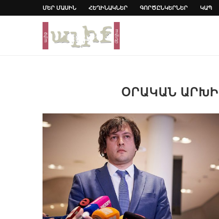
ՄԵՐ ՄԱՍԻՆ
ՀԵՂԻՆԱԿՆԵՐ
ԳՈՐԾԸՆԿԵՐՆԵՐ
ԿԱՊ
ՕՐԱԿԱՆ ԱՐԽ