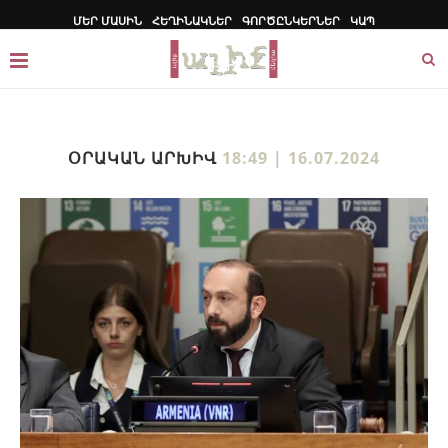
ՄԵՐ ՄԱՍԻՆ
ՀԵՂԻՆԱԿՆԵՐ
ԳՈՐԾԸՆԿԵՐՆԵՐ
ԿԱՊ
ՕՐԱԿԱՆ ԱՐԽԻՎ
18:49 | 16.07.2024