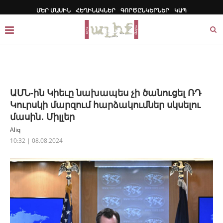
ՄԵՐ ՄԱՍԻՆ
ՀԵՂԻՆԱԿՆԵՐ
ԳՈՐԾԸՆԿԵՐՆԵՐ
ԿԱՊ
ԱՄՆ-ին Կիեւը նախապես չի ծանուցել ՌԴ
Կուրսկի մարզում հարձակումներ սկսելու
մասին․ Միլլեր
Aliq
10:32 | 08.08.2024