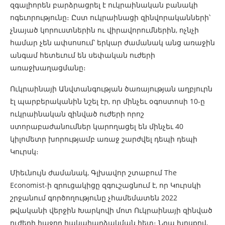
զգալիորեն բարձրացրել է ուկրաինական բանակի
ոգեւորությունը։ Ըստ ուկրաինացի զինվորականների՝
չնայած կորուստներին ու վիրավորումներին, ոչնչի
համար չեն ափսոսում՝ երկար ժամանակ անց առաջին
անգամ հետեւում են սեփական ուժերի
առաջխաղացմանը։
Ուկրաինայի Անվտանգության ծառայության աղբյուրն
էլ պարբերականին նշել էր, որ մինչեւ օգոստոսի 10-ը
ուկրաինական զինված ուժերի որոշ
ստորաբաժանումներ կարողացել են մինչեւ 40
կիլոմետր խորությամբ առաջ շարժվել դեպի դեպի
Կուրսկ։
Միեւնույն ժամանակ, Գլխավոր շտաբում The
Economist-ի զրուցակիցը զգուշացնում է, որ Կուրսկի
շրջանում գործողությունը չհամեմատեն 2022
թվականի վերջին Խարկովի մոտ Ուկրաինայի զինված
ուժերի հաջող հակահարձակման հետ։ Նրա խոսքով,