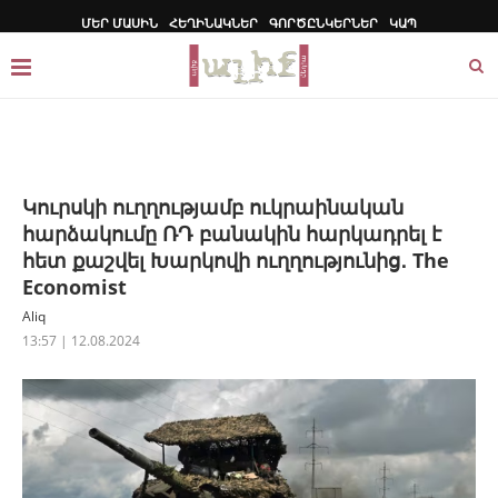
ՄԵՐ ՄԱՍԻՆ
ՀԵՂԻՆԱԿՆԵՐ
ԳՈՐԾԸՆԿԵՐՆԵՐ
ԿԱՊ
Կուրսկի ուղղությամբ ուկրաինական
հարձակումը ՌԴ բանակին հարկադրել է
հետ քաշվել Խարկովի ուղղությունից․ The
Economist
Aliq
13:57 | 12.08.2024