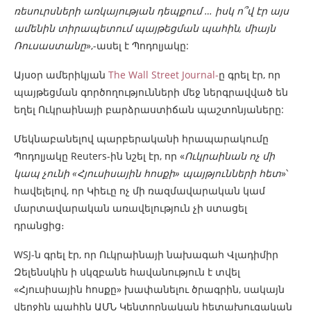
ռեսուրսների առկայության դեպքում … իսկ ո՞վ էր այս
ամենին տիրապետում պայթեցման պահին, միայն
Ռուսաստանը
»,-ասել է Պոդոլյակը:
Այսօր ամերիկյան
The Wall Street Journal-
ը գրել էր, որ
պայթեցման գործողությունների մեջ ներգրավված են
եղել Ուկրաինայի բարձրաստիճան պաշտոնյաները:
Մեկնաբանելով պարբերականի հրապարակումը
Պոդոլյակը Reuters-ին նշել էր, որ «
Ուկրաինան ոչ մի
կապ չունի «Հյուսիսային հոսքի» պայթյունների հետ
»՝
հավելելով, որ Կիեւը ոչ մի ռազմավարական կամ
մարտավարական առավելություն չի ստացել
դրանցից։
WSJ-ն գրել էր, որ Ուկրաինայի նախագահ Վլադիմիր
Զելենսկին ի սկզբանե հավանություն է տվել
«Հյուսիսային հոսքը» խափանելու ծրագրին, սակայն
վերջին պահին ԱՄՆ Կենտորնական հետախուզական