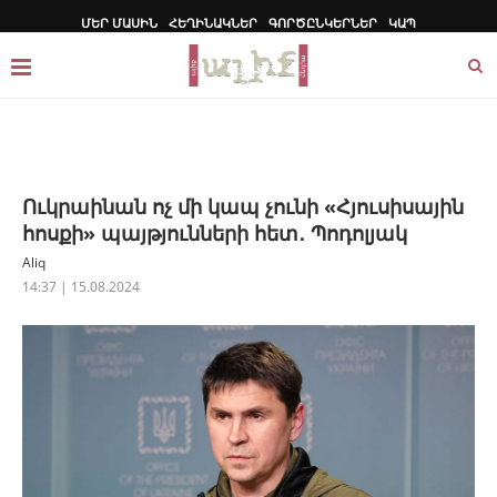
ՄԵՐ ՄԱՍԻՆ
ՀԵՂԻՆԱԿՆԵՐ
ԳՈՐԾԸՆԿԵՐՆԵՐ
ԿԱՊ
Ուկրաինան ոչ մի կապ չունի «Հյուսիսային
հոսքի» պայթյունների հետ․ Պոդոլյակ
Aliq
14:37 | 15.08.2024