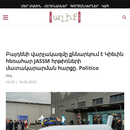
ՄԵՐ ՄԱՍԻՆ
ՀԵՂԻՆԱԿՆԵՐ
ԳՈՐԾԸՆԿԵՐՆԵՐ
ԿԱՊ
Բայդենի վարչակազմը քննարկում է Կիեւին
հեռահար JASSM հրթիռների
մատակարարման հարցը․ Politico
Aliq
10:45 | 16.08.2024