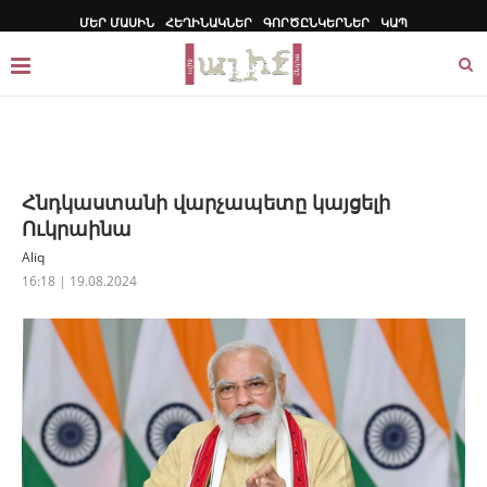
ՄԵՐ ՄԱՍԻՆ
ՀԵՂԻՆԱԿՆԵՐ
ԳՈՐԾԸՆԿԵՐՆԵՐ
ԿԱՊ
Հնդկաստանի վարչապետը կայցելի
Ուկրաինա
Aliq
16:18 | 19.08.2024