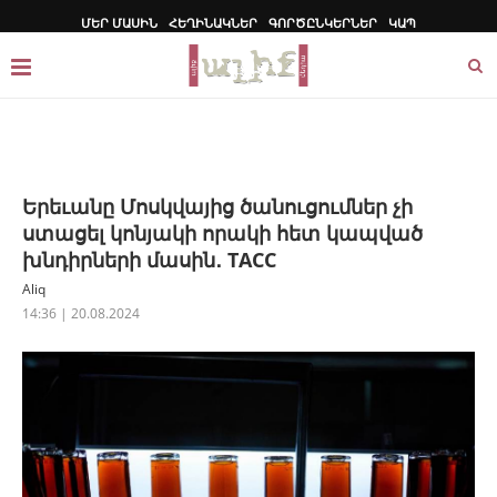
ՄԵՐ ՄԱՍԻՆ
ՀԵՂԻՆԱԿՆԵՐ
ԳՈՐԾԸՆԿԵՐՆԵՐ
ԿԱՊ
Երեւանը Մոսկվայից ծանուցումներ չի
ստացել կոնյակի որակի հետ կապված
խնդիրների մասին․ TACC
Aliq
14:36 | 20.08.2024