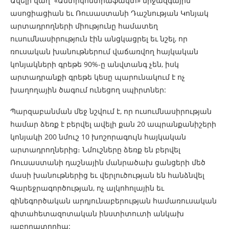
Ավելի վաղ «Անտիկոնտրաֆակտ» միջազգային
ասոցիացիան
եւ Ռուսաստանի Դաշնության Կոնյակ
արտադրողների միությունը համատեղ
ուսումնասիրություն էին անցկացրել եւ նշել, որ
ռուսական խանութներում վաճառվող հայկական
կոնյակների գրեթե 90%-ը անվտանգ չեն, իսկ
արտադրանքի գրեթե կեսը պարունակում է ոչ
խաղողային ծագում ունեցող սպիրտներ:
Պարզաբանման մեջ նշվում է, որ ուսումնասիրության
համար ձեռք է բերվել ավելի քան 20 ապրանքանիշերի
կոնյակի 200 նմուշ 10 խոշորագույն հայկական
արտադրողներից։ Նմուշները ձեռք են բերվել
Ռուսաստանի դաշնային մանրածախ ցանցերի մեծ
մասի խանութներից եւ վերլուծության են հանձնվել
Գարեջրագործության, ոչ ալկոհոլային եւ
գինեգործական արդյունաբերության համառուսական
գիտահետազոտական ​​ինստիտուտի անկախ
լաբորատորիա: