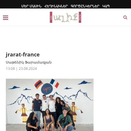
ՄԵՐ ՄԱՍԻՆ
ՀԵՂԻՆԱԿՆԵՐ
ԳՈՐԾԸՆԿԵՐՆԵՐ
ԿԱՊ
jrarat-france
Սաթենիկ Ֆարամազյան
13:08 | 23.08.2024