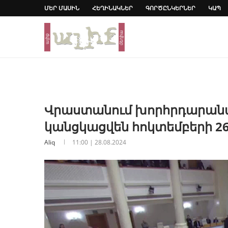
ՄԵՐ ՄԱՍԻՆ
ՀԵՂԻՆԱԿՆԵՐ
ԳՈՐԾԸՆԿԵՐՆԵՐ
ԿԱՊ
Վրաստանում խորհրդարանա
կանցկացվեն հոկտեմբերի 26
Aliq
11:00 | 28.08.2024