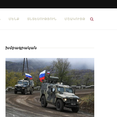
Ն
ՄԵՆՔ
ՏՆՏԵՍՈՒԹՅՈՒՆ
ՄՇԱԿՈՒՅԹ
խմբագրական