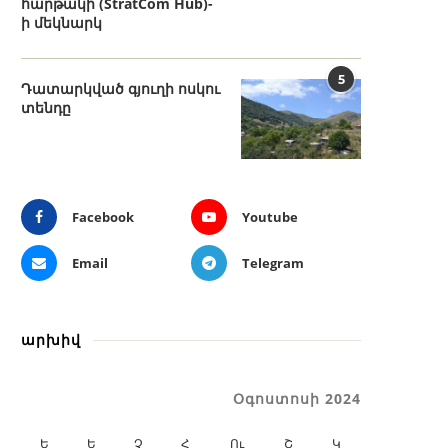
հարթակի (StratCom Hub)-
ի մեկնարկ
5
Դատարկված գյուղի ոսկու
տենդը
Facebook
Youtube
Email
Telegram
արխիվ
Օգոստոսի 2024
Ե
Ե
Չ
Հ
Ու
Շ
Կ