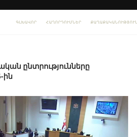
ԳԼԽԱՎՈՐ
ՀԱՂՈՐԴՈՒՄՆԵՐ
ՔԱՂԱՔԱԿԱՆՈՒԹՅՈՒ
կան ընտրությունները
-ին