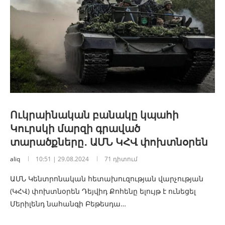
Ուկրաինական բանակը կպահի
Կուրսկի մարզի գրաված
տարածքները․ ԱՄՆ ԿՀՎ փոխտնօրեն
aliq
10:51 | 29.08.2024
71 դիտում
ԱՄՆ Կենտրոնական հետախուզության վարչության
(ԿՀՎ) փոխտնօրեն Դեյվիդ Քոհենը ելույթ է ունեցել
Մերիլենդ նահանգի Բեթեսդա…