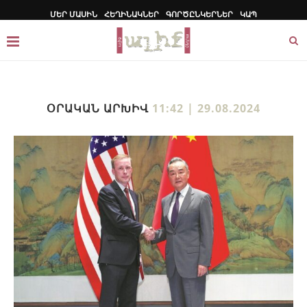
ՄԵՐ ՄԱՍԻՆ
ՀԵՂԻՆԱԿՆԵՐ
ԳՈՐԾԸՆԿԵՐՆԵՐ
ԿԱՊ
ՕՐԱԿԱՆ ԱՐԽԻՎ
11:42 | 29.08.2024