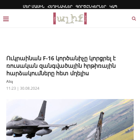
ՄԵՐ ՄԱՍԻՆ
ՀԵՂԻՆԱԿՆԵՐ
ԳՈՐԾԸՆԿԵՐՆԵՐ
ԿԱՊ
Ուկրաինան F-16 կործանիչը կորցրել է
ռուսական զանգվածային հրթիռային
հարձակումները հետ մղելիս
Aliq
11:23 | 30.08.2024