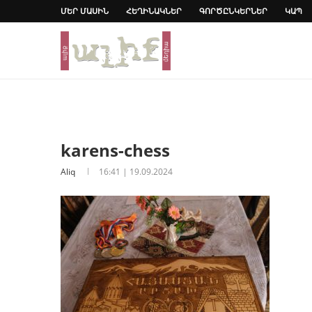
ՄԵՐ ՄԱՍԻՆ
ՀԵՂԻՆԱԿՆԵՐ
ԳՈՐԾԸՆԿԵՐՆԵՐ
ԿԱՊ
karens-chess
Aliq
16:41 | 19.09.2024