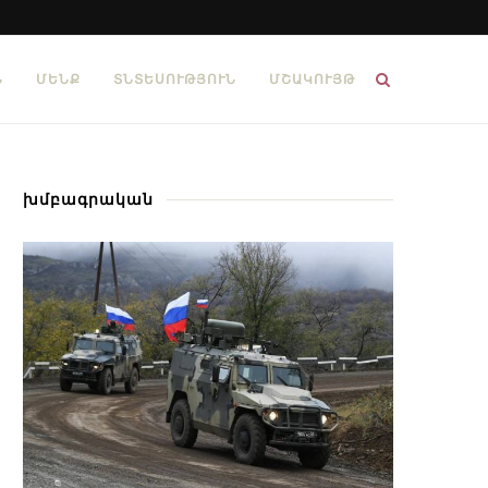
Ն
ՄԵՆՔ
ՏՆՏԵՍՈՒԹՅՈՒՆ
ՄՇԱԿՈՒՅԹ
խմբագրական