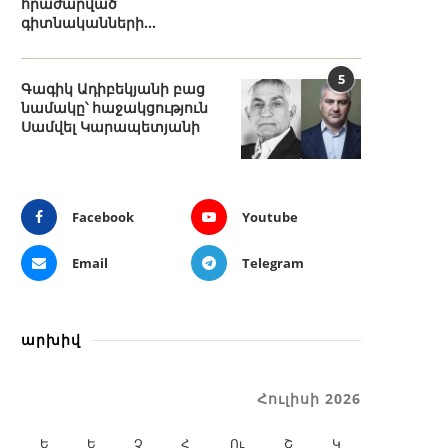
հրաժարված
գիտնականների...
5
Գագիկ Ադիբեկյանի բաց
նամակը՝ հաջակցություն
Սամվել Կարապետյանի
Facebook
Youtube
Email
Telegram
արխիվ
Հուլիսի 2026
Ե
Ե
Չ
Հ
Ու
Շ
Կ