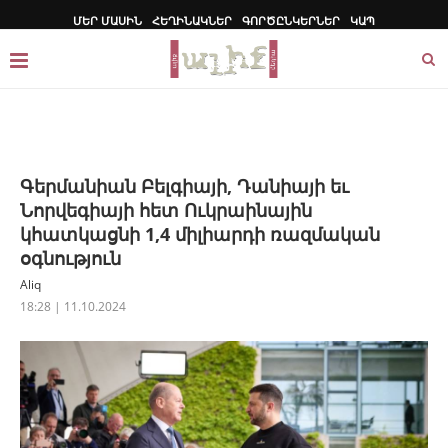
ՄԵՐ ՄԱՍԻՆ
ՀԵՂԻՆԱԿՆԵՐ
ԳՈՐԾԸՆԿԵՐՆԵՐ
ԿԱՊ
Գերմանիան Բելգիայի, Դանիայի եւ
Նորվեգիայի հետ Ուկրաինային
կհատկացնի 1,4 միլիարդի ռազմական
օգնություն
Aliq
18:28 | 11.10.2024