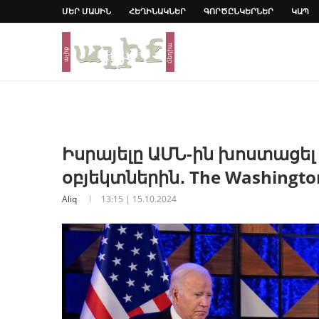
ՄԵՐ ՄԱՍԻՆ
ՀԵՂԻՆԱԿՆԵՐ
ԳՈՐԾԸՆԿԵՐՆԵՐ
ԿԱՊ
Իսրայելը ԱՄՆ-ին խոստացել 
օբյեկտներին․ The Washingto
Aliq
13:15 | 15.10.2024