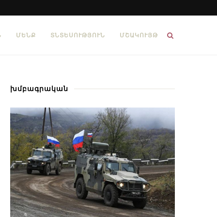
Ն
ՄԵՆՔ
ՏՆՏԵՍՈՒԹՅՈՒՆ
ՄՇԱԿՈՒՅԹ
խմբագրական