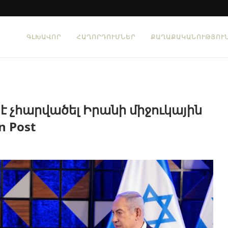
ԳԼԽԱՎՈՐ
ՀԱՂՈՐԴՈՒՄՆԵՐ
ՔԱՂԱՔԱԿԱՆՈՒԹՅՈՒ
է չհարվածել Իրանի միջուկային
n Post