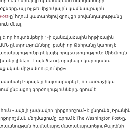
րանի դեմ Իսրայելի պատասխան հարվածների
երը, այլ ոչ թե միջուկային կամ նավթային
Post
-ը՝ հղում կատարելով զրույցի բովանդակությանը
ուն մնալ։
է, որ հոկտեմբերի 1-ի զանգվածային հրթիռային
Ն ընտրությունները, քանի որ Թեհրանը կարող է
կայությունը ընկալել որպես թուլություն։ Միեւնույն
անը լինելու է այն ձեւով, որպեսզի կարողանա
աքական միջամտությունից»։
ժամանակ Իսրայելը հայտարարել է, որ «առաջիկա
մ ընթացող գործողությունները, գրում է
ուն «ավելի չափավոր դիրքորոշում» է ընդունել Իրանին
որոշման մեղմացումը, գրում է The Washington Post-ը,
աշտպանության համակարգ մատակարարելու Բայդենի