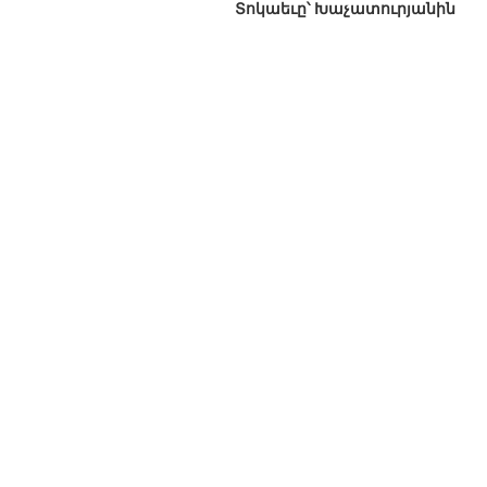
Տոկաեւը՝ Խաչատուրյանին