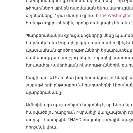
հեռախոսազրույցի ժամանակ հայտնել է, որ Ի
թիրախները կլինեն ռազմական ենթակառուցվածքն
օբյեկտները: Դրա մասին գրում է
The Washington 
ծանոթ աղբյուրներին, որոնք ցանկացել են անան
Պարբերականին զրուցակիցներից մեկը պատմել 
հարձակմանը Իսրայելը կպատասխանի մինչեւ ԱՄ
պատասխան գործողությունների երկարատեւ բացա
ժամանակ, ըստ աղբյուրների, Իսրայելի պատասխ
խուսափել «ամերիկյան ընտրություններին քաղ
Բացի այդ՝ ԱՄՆ-ի հետ խորհրդակցությունների 
շաբաթների ընթացքում» կդադարեցնի Լիբանանու
պարբերականը։
Ամերիկացի պաշտոնյան հայտնել է, որ Նեթանյահ
հարվածելու հարցում։ Իսրայելի վարչապետի դիրք
ազդել է Իսրայելին THAAD հակահրթիռային պ
որոշման վրա։