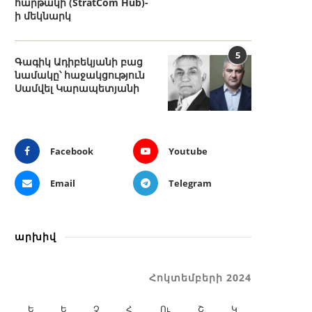
հարթակի (StratCom Hub)-
ի մեկնարկ
5
Գագիկ Ադիբեկյանի բաց
նամակը՝ հաջակցություն
Սամվել Կարապետյանի
Facebook
Youtube
Email
Telegram
արխիվ
Հոկտեմբերի 2024
Ե
Ե
Չ
Հ
Ու
Շ
Կ