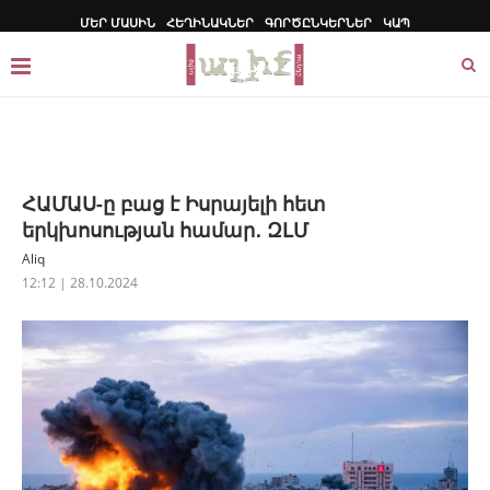
ՄԵՐ ՄԱՍԻՆ
ՀԵՂԻՆԱԿՆԵՐ
ԳՈՐԾԸՆԿԵՐՆԵՐ
ԿԱՊ
ՀԱՄԱՍ-ը բաց է Իսրայելի հետ
երկխոսության համար․ ԶԼՄ
Aliq
12:12 | 28.10.2024