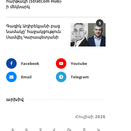
հարթակի (StratCom Hub)-
ի մեկնարկ
5
Գագիկ Ադիբեկյանի բաց
նամակը՝ հաջակցություն
Սամվել Կարապետյանի
Facebook
Youtube
Email
Telegram
արխիվ
Հուլիսի 2026
Ե
Ե
Չ
Հ
Ու
Շ
Կ