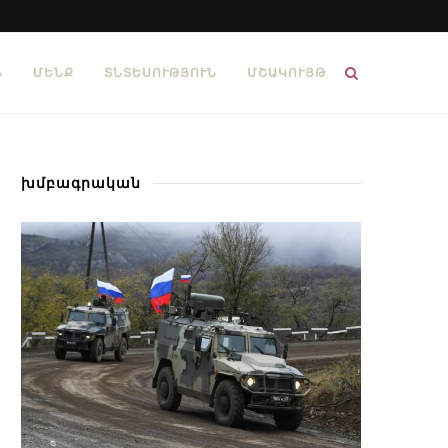
Ն
ՄԵՆՔ
ՏՆՏԵՍՈՒԹՅՈՒՆ
ՄՇԱԿՈՒՅԹ
խմբագրական