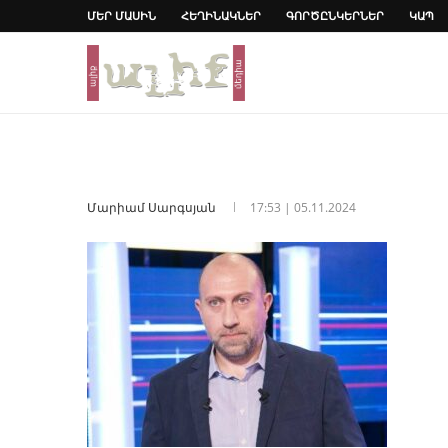
ՄԵՐ ՄԱՍԻՆ
ՀԵՂԻՆԱԿՆԵՐ
ԳՈՐԾԸՆԿԵՐՆԵՐ
ԿԱՊ
Մարիամ Սարգսյան
17:53 | 05.11.2024