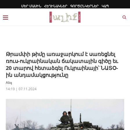
ՄԵՐ ՄԱՍԻՆ
ՀԵՂԻՆԱԿՆԵՐ
ԳՈՐԾԸՆԿԵՐՆԵՐ
ԿԱՊ
Թրամփի թիմը առաջարկում է սառեցնել
ռուս-ուկրաինական ճակատային գիծը եւ
20 տարով հետաձգել Ուկրաինայի՝ ՆԱՏՕ-
ին անդամակցությունը
Aliq
14:19 | 07.11.2024