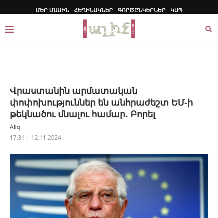
ՄԵՐ ՄԱՍԻՆ
ՀԵՂԻՆԱԿՆԵՐ
ԳՈՐԾԸՆԿԵՐՆԵՐ
ԿԱՊ
Վրաստանին արմատական ​​
փոփոխություններ են անհրաժեշտ ԵՄ-ի
թեկնածու մնալու համար․ Բորել
Aliq
17:31 | 12.11.2024