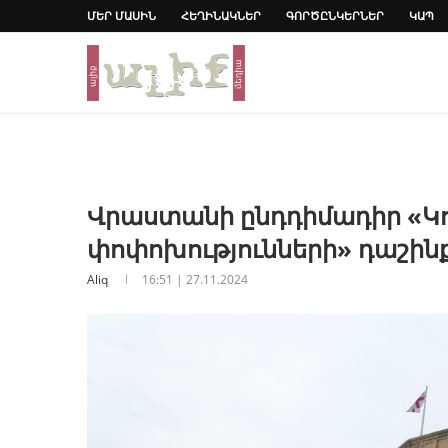
ՄԵՐ ՄԱՍԻՆ
ՀԵՂԻՆԱԿՆԵՐ
ԳՈՐԾԸՆԿԵՐՆԵՐ
ԿԱՊ
Վրաստանի ընդդիմադիր «Կո
փոփոխությունների» դաշին
Aliq
16:51 | 27.11.2024