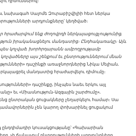
ւ դիմումներով։
 եւ նախագահ Սալոմե Զուրաբիշվիլիի հետ ներկա
րությունների արդյունքները՝ կեղծված։
 որ հրաժարվում ենք ժողովրդի ներկայացուցչությունից,
թյուն իրականացնելու մանդատից։ Ընդհակառակը։ Այն,
սպես կոչված, խորհրդարանն ամբողջությամբ
ոչվածները այս շենքում եւ ընտրություններում մնան
ւթյունների» դաշինքի առաջնորդներից Նիկա Մելիան,
րկայացրել մանդատից հրաժարվելու դիմումը։
ւթյունների» դաշինքը, ինչպես նաեւ երկու այլ
անը» եւ «Միասնություն-Ազգային շարժումը»,
րենց ընտրական ցուցակները չեղարկելու համար։ Սա
ամավորներին չեն կարող փոխարինել ցուցակում
դ ընդդիմադիր կուսակցությանը՝ «Գախարիան
քը, չի ճանաչում ընտրությունների արդյունքները,