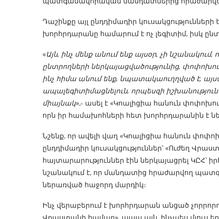
պատգամավորական մանդատներից հրաժարվելո
Դաշինքը այլ ընդդիմադիր կուսակցությունների
խորհրդարանը համարում է ոչ լեգիտիմ, իսկ ընտ
«
Այն, ինչ մենք անում ենք այսօր, չի նշանակում,
ընտրողների ներկայացվածությունից, փոփոխու
ինչ հիմա անում ենք, նպատակաուղղված է, այ
ապալեգիտիմացնելուն, որպեսզի իշխանություն կ
միայնակ
»,- ասել է «Կոալիցիա հանուն փոփոխո
որն իր համախոհների հետ խորհրդարանին է նե
Նշենք, որ ավելի վաղ «Կոալիցիա հանուն փոփոխո
ընդդիմադիր կուսակցություններ՝ «Ուժեղ Վրաստ
հայտարարություններ էին ներկայացրել ԿԸՀ՝ ի
նշանակում է, որ մանդատից հրաժարվող պատգ
ներառված հաջորդ մարդիկ։
Ինչ վերաբերում է խորհրդարան անցած չորրոր
Վրաստանի համար», ապա այն, ինչպես մյուս երե