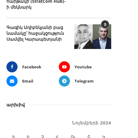
հարթակի (StratCom Hub)-
ի մեկնարկ
5
Գագիկ Ադիբեկյանի բաց
նամակը՝ հաջակցություն
Սամվել Կարապետյանի
Facebook
Youtube
Email
Telegram
արխիվ
Նոյեմբերի 2024
Ե
Ե
Չ
Հ
Ու
Շ
Կ