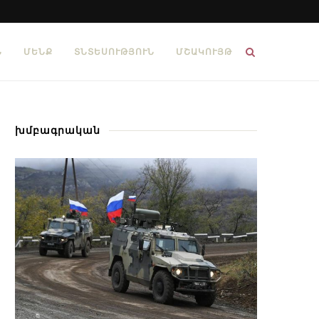
Ն
ՄԵՆՔ
ՏՆՏԵՍՈՒԹՅՈՒՆ
ՄՇԱԿՈՒՅԹ
խմբագրական