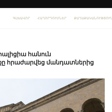
ԳԼԽԱՎՈՐ
ՀԱՂՈՐԴՈՒՄՆԵՐ
ՔԱՂԱՔԱԿԱՆՈՒԹՅՈՒ
ալիցիա հանուն
քը հրաժարվեց մանդատներից